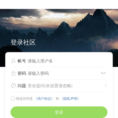


Can not write to cache files, please check directory
./source/plugin/comiis_app/comiis_info/ .
登录社区
帐号

密码


问题
安全提问(未设置请忽略)


阅读并同意
《用户协议》
和
《隐私声明》

登录