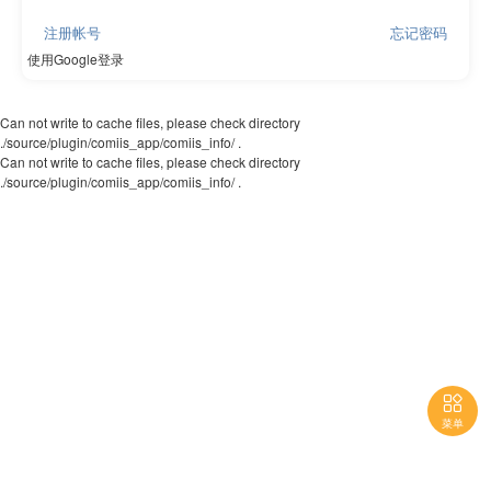
注册帐号
忘记密码
使用Google登录
Can not write to cache files, please check directory
./source/plugin/comiis_app/comiis_info/ .
Can not write to cache files, please check directory
./source/plugin/comiis_app/comiis_info/ .

菜单