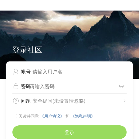


Can not write to cache files, please check directory
./source/plugin/comiis_app/comiis_info/ .
登录社区
帐号

密码


问题
安全提问(未设置请忽略)


阅读并同意
《用户协议》
和
《隐私声明》

登录