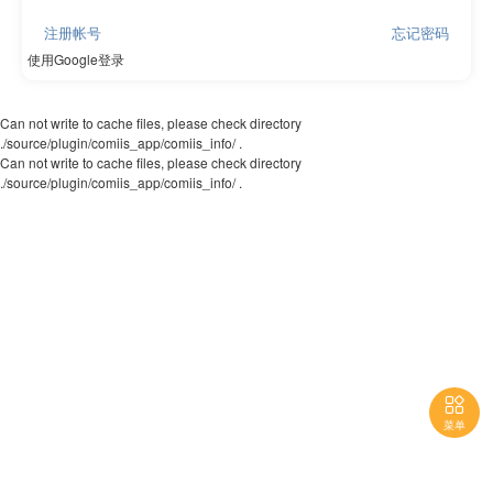
注册帐号
忘记密码
使用Google登录
Can not write to cache files, please check directory
./source/plugin/comiis_app/comiis_info/ .
Can not write to cache files, please check directory
./source/plugin/comiis_app/comiis_info/ .

菜单