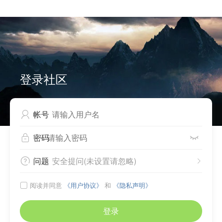


Can not write to cache files, please check directory
./source/plugin/comiis_app/comiis_info/ .
登录社区
帐号

密码


问题
安全提问(未设置请忽略)


阅读并同意
《用户协议》
和
《隐私声明》

登录