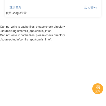
注册帐号
忘记密码
使用Google登录
Can not write to cache files, please check directory
./source/plugin/comiis_app/comiis_info/ .
Can not write to cache files, please check directory
./source/plugin/comiis_app/comiis_info/ .

菜单