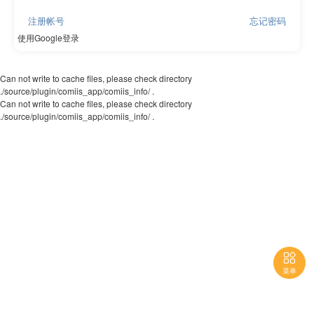
注册帐号
忘记密码
使用Google登录
Can not write to cache files, please check directory
./source/plugin/comiis_app/comiis_info/ .
Can not write to cache files, please check directory
./source/plugin/comiis_app/comiis_info/ .

菜单