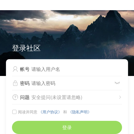


Can not write to cache files, please check directory
./source/plugin/comiis_app/comiis_info/ .
登录社区
帐号

密码


问题
安全提问(未设置请忽略)


阅读并同意
《用户协议》
和
《隐私声明》

登录