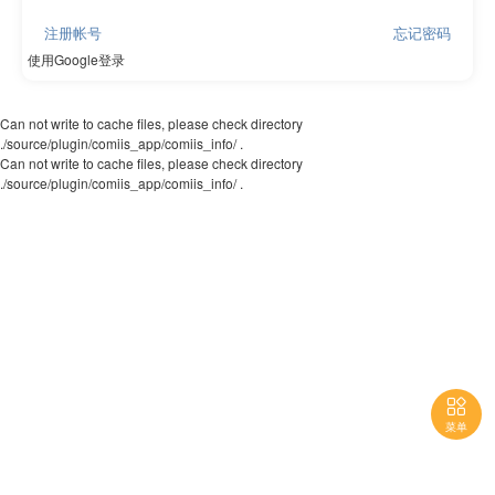
注册帐号
忘记密码
使用Google登录
Can not write to cache files, please check directory
./source/plugin/comiis_app/comiis_info/ .
Can not write to cache files, please check directory
./source/plugin/comiis_app/comiis_info/ .

菜单