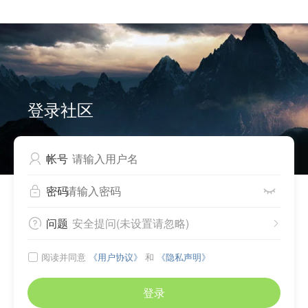


Can not write to cache files, please check directory
./source/plugin/comiis_app/comiis_info/ .
登录社区
帐号

密码


问题
安全提问(未设置请忽略)


阅读并同意
《用户协议》
和
《隐私声明》

登录