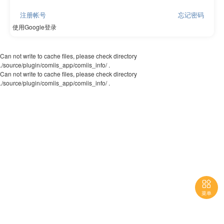
注册帐号
忘记密码
使用Google登录
Can not write to cache files, please check directory
./source/plugin/comiis_app/comiis_info/ .
Can not write to cache files, please check directory
./source/plugin/comiis_app/comiis_info/ .

菜单