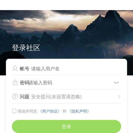


Can not write to cache files, please check directory
./source/plugin/comiis_app/comiis_info/ .
登录社区
帐号

密码


问题
安全提问(未设置请忽略)


阅读并同意
《用户协议》
和
《隐私声明》

登录