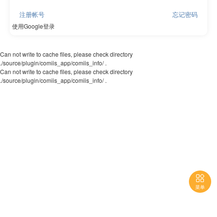
注册帐号
忘记密码
使用Google登录
Can not write to cache files, please check directory
./source/plugin/comiis_app/comiis_info/ .
Can not write to cache files, please check directory
./source/plugin/comiis_app/comiis_info/ .

菜单