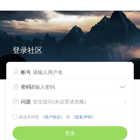


Can not write to cache files, please check directory
./source/plugin/comiis_app/comiis_info/ .
登录社区
帐号

密码


问题
安全提问(未设置请忽略)


阅读并同意
《用户协议》
和
《隐私声明》

登录