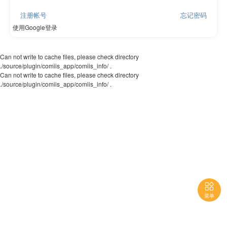
注册帐号
忘记密码
使用Google登录
Can not write to cache files, please check directory
./source/plugin/comiis_app/comiis_info/ .
Can not write to cache files, please check directory
./source/plugin/comiis_app/comiis_info/ .

菜单