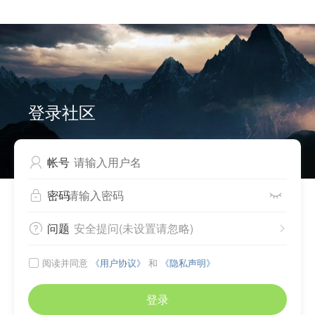


Can not write to cache files, please check directory
./source/plugin/comiis_app/comiis_info/ .
登录社区
帐号

密码


问题
安全提问(未设置请忽略)


阅读并同意
《用户协议》
和
《隐私声明》

登录